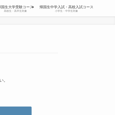
帰国生大学受験コース
帰国生中学入試・高校入試コース
高校生・高卒生対象
小学生・中学生対象
い。