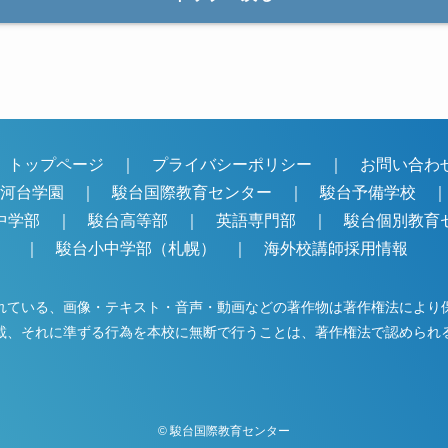
トップページ
｜
プライバシーポリシー
｜
お問い合
駿河台学園
｜
駿台国際教育センター
｜
駿台予備学校
中学部
｜
駿台高等部
｜
英語専門部
｜
駿台個別教育
｜
駿台小中学部（札幌）
｜
海外校講師採用情報
れている、画像・テキスト・音声・動画などの著作物は著作権法により
載、それに準ずる行為を本校に無断で行うことは、著作権法で認められ
©
駿台国際教育センター