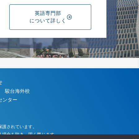
英語専門部
について詳しく
わせ
｜
駿台海外校
センター
保護されています。
る場合を除き、固く禁じます。