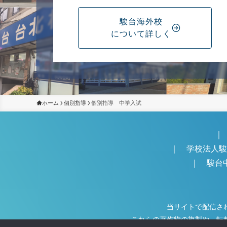
駿台海外校
について詳しく
ホーム
個別指導
個別指導 中学入試
｜
｜
学校法人
｜
駿台
当サイトで配信さ
これらの著作物の複製や、転