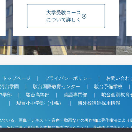
大学受験コース
について詳しく
トップページ
｜
プライバシーポリシー
｜
お問い合
駿河台学園
｜
駿台国際教育センター
｜
駿台予備学校
中学部
｜
駿台高等部
｜
英語専門部
｜
駿台個別教育
｜
駿台小中学部（札幌）
｜
海外校講師採用情報
れている、画像・テキスト・音声・動画などの著作物は著作権法により
載、それに準ずる行為を本校に無断で行うことは、著作権法で認められ