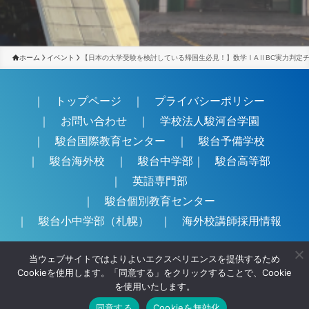
ホーム
イベント
【日本の大学受験を検討している帰国生必見！】数学ⅠAⅡBC実力判定
｜
トップページ
｜
プライバシーポリシー
｜
お問い合わせ
｜
学校法人駿河台学園
｜
駿台国際教育センター
｜
駿台予備学校
｜
駿台海外校
｜
駿台中学部
｜
駿台高等部
｜
英語専門部
｜
駿台個別教育センター
｜
駿台小中学部（札幌）
｜
海外校講師採用情報
当ウェブサイトではよりよいエクスペリエンスを提供するため
当サイトで配信されている、画像・テキスト・音声・動画などの著作物は著
Cookieを使用します。「同意する」をクリックすることで、Cookie
作権法により保護されています。
を使用いたします。
これらの著作物の複製や、転載、それに準ずる行為を本校に無断で行うこと
は、著作権法で認められる場合を除き、固く禁じます。
同意する
Cookieを無効化